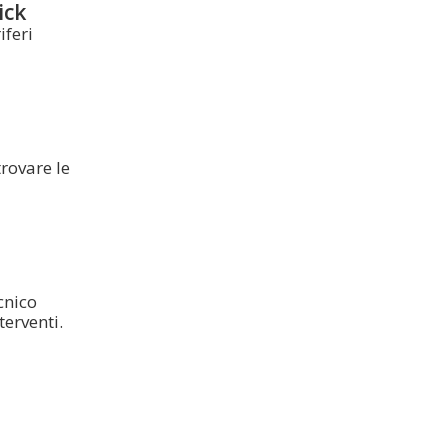
ick
iferi
trovare le
cnico
terventi.