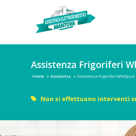
Skip
to
content
Assistenza Frigoriferi W
Home
Assistenza
Assistenza Frigoriferi Whirlpool
Non si effettuano interventi s