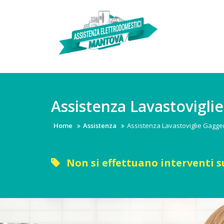
Skip
to
content
Assistenza Lavastovigl
Home
Assistenza
Assistenza Lavastoviglie Gagg
Non si effettuano interventi s