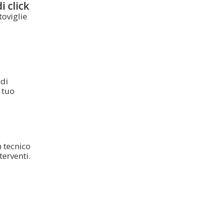
i click
toviglie
 di
 tuo
m tecnico
terventi.