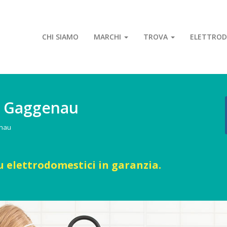
CHI SIAMO
MARCHI
TROVA
ELETTROD
ie Gaggenau
enau
u elettrodomestici in garanzia.