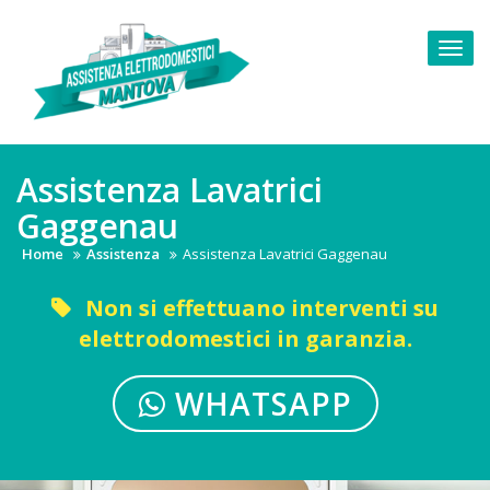
Skip
to
Togg
content
navi
Assistenza Lavatrici
Gaggenau
Home
Assistenza
Assistenza Lavatrici Gaggenau
Non si effettuano interventi su
elettrodomestici in garanzia.
WHATSAPP