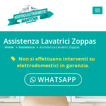
Skip
to
Togg
content
navi
Assistenza Lavatrici Zoppas
Home
Assistenza
Assistenza Lavatrici Zoppas
Non si effettuano interventi su
elettrodomestici in garanzia.
WHATSAPP