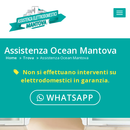
Skip
to
Togg
content
navi
Assistenza Ocean Mantova
Home
Trova
Assistenza Ocean Mantova
Non si effettuano interventi su
elettrodomestici in garanzia.
WHATSAPP