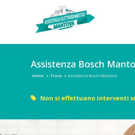
Skip
to
content
Assistenza Bosch Mant
Home
Trova
Assistenza Bosch Mantova
Non si effettuano interventi s